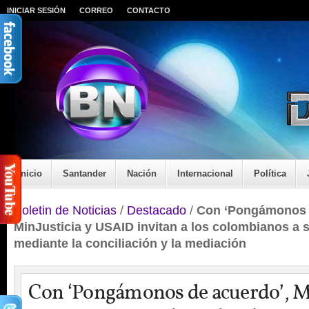
INICIAR SESIÓN
CORREO
CONTACTO
Inicio
Santander
Nación
Internacional
Política
Boletin de Noticias
/
Destacado
/
Con ‘Pongámonos 
MinJusticia y USAID invitan a los colombianos a s
mediante la conciliación y la mediación
Con ‘Pongámonos de acuerdo’, Mi