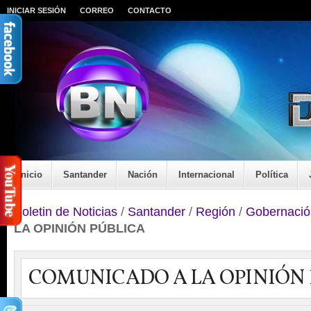
INICIAR SESIÓN
CORREO
CONTACTO
Inicio
Santander
Nación
Internacional
Política
Boletin de Noticias
/
Santander
/
Región
/
Gobernació
LA OPINIÓN PÚBLICA
COMUNICADO A LA OPINIÓN 