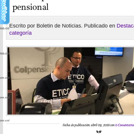
pensional
Escrito por Boletin de Noticias. Publicado en
Destac
cias.com.co/wp-
categoría
cias.com.co/wp-
com.co/wp-
com.co/wp-
com.co/wp-
Fecha de publicación: abril 09, 2018 con
0 Comentario