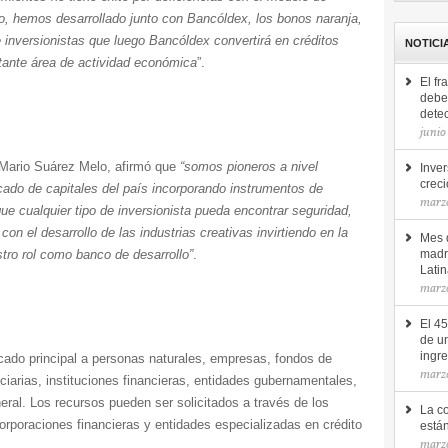
to, hemos desarrollado junto con Bancóldex, los bonos naranja,
 inversionistas que luego Bancóldex convertirá en créditos
NOTICI
rtante área de actividad económica
”.
El fr
debe 
detec
junio
 Mario Suárez Melo, afirmó que
“somos pioneros a nivel
Inver
creci
rcado de capitales del país incorporando instrumentos de
marz
ue cualquier tipo de inversionista pueda encontrar seguridad,
con el desarrollo de las industrias creativas invirtiendo en la
Mes d
tro rol como banco de desarrollo”
.
madr
Lati
marz
El 4
de u
ingr
cado principal a personas naturales, empresas, fondos de
marz
iarias, instituciones financieras, entidades gubernamentales,
eral. Los recursos pueden ser solicitados a través de los
La c
orporaciones financieras y entidades especializadas en crédito
está
marzo