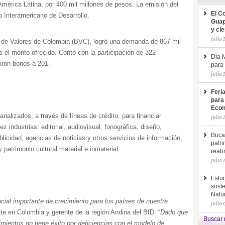
 Am
érica Latina
, por 400 mil millones de pesos. La emisión del
El C
 Interamericano de Desarrollo.
Guap
y ci
julio 
a de Valores de Colombia (BVC),
logró una demanda de 867 mil
s el monto ofrecido.
Contó con la participación de 322
Día M
caron bonos a 201.
para 
julio 
Feri
para
Econ
nalizados, a través de líneas de crédito, para financiar
julio 
 industrias: editorial, audiovisual, fonográfica, diseño,
Buca
blicidad, agencias de noticias y otros servicios de información,
patri
patrimonio cultural material e inmaterial.
reab
julio 
Estud
soste
Natu
cial importante de crecimiento para los países de nuestra
julio
ante en Colombia
y gerente de la región Andina del BID
. “
Dado que
Buscar 
imientos no tiene éxito por deficiencias con el modelo de