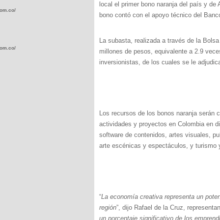
local el primer bono naranja del país y de
com.co/wp-
bono contó con el apoyo técnico del Banco
La subasta,
realizada a través de la Bols
com.co/wp-
millones de pesos, equivalente a 2.9 vece
inversionistas, de los cuales se le adjudi
.com.co/wp-
Los recursos de los bonos naranja serán ca
actividades y proyectos en Colombia en diez
software de contenidos, artes visuales, pu
arte escénicas y espectáculos, y turismo y 
.com.co/wp-
“
La economía creativa representa un poten
región
”, dijo Rafael de la Cruz, represent
un porcentaje significativo de los emprend