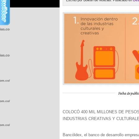
Escrito por Boletin de Noticias. Publicado en
Des
cias.com.co/wp-
cias.com.co/wp-
com.co/wp-
Fecha de public
com.co/wp-
COLOCÓ 400 MIL MILLONES DE PESO
INDUSTRIAS CREATIVAS Y CULTURAL
com.co/wp-
Bancóldex, el banco de desarrollo empresa