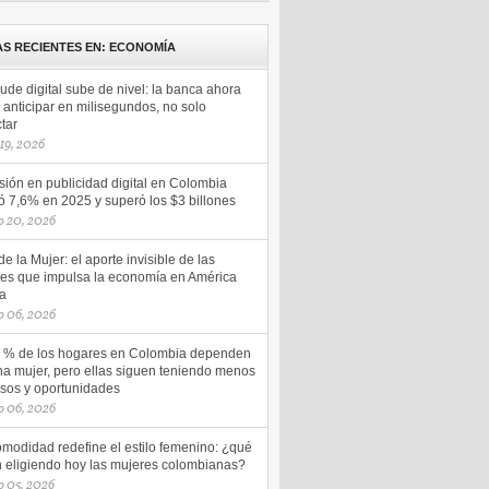
AS RECIENTES EN: ECONOMÍA
aude digital sube de nivel: la banca ahora
anticipar en milisegundos, no solo
tar
 19, 2026
sión en publicidad digital en Colombia
ó 7,6% en 2025 y superó los $3 billones
o 20, 2026
e la Mujer: el aporte invisible de las
es que impulsa la economía en América
na
o 06, 2026
5 % de los hogares en Colombia dependen
na mujer, pero ellas siguen teniendo menos
esos y oportunidades
o 06, 2026
omodidad redefine el estilo femenino: ¿qué
n eligiendo hoy las mujeres colombianas?
 05, 2026