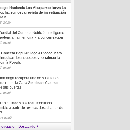
olegio Hacienda Los Alcaparros lanza La
ucha, su nueva revista de investigación
encia
18, 2026
undial del Cerebro: Nutrición inteligente
potenciar la memoria y la concentración
18, 2026
a Conecta Popular llega a Piedecuesta
 impulsar los negocios y fortalecer la
omía Popular
18, 2026
ramanga recupera uno de sus bienes
moniales: la Casa Streithorst Clausen
re sus puertas
14, 2026
iantes tadeístas crean mobiliario
nible a partir de revistas desechadas de
ra
 03, 2026
noticias en: Destacado