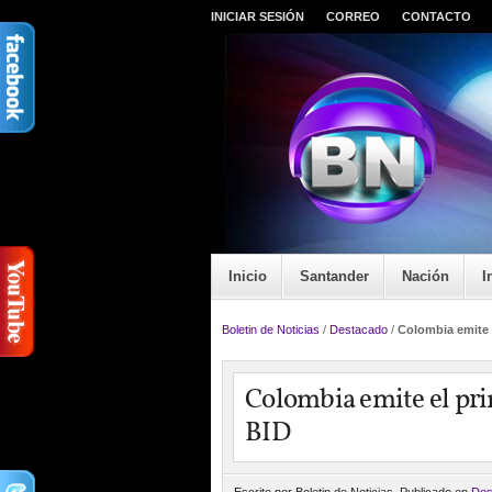
INICIAR SESIÓN
CORREO
CONTACTO
Inicio
Santander
Nación
I
Boletin de Noticias
/
Destacado
/
Colombia emite 
Colombia emite el pri
BID