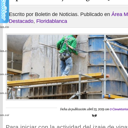
Escrito por Boletin de Noticias. Publicado en
Área M
Destacado
,
Floridablanca
cias.com.co/wp-
cias.com.co/wp-
com.co/wp-
com.co/wp-
Fecha de publicación: abril 23, 2019 con
0 Comentario
com.co/wp-
Para iniciar con la actividad del izaje de vig