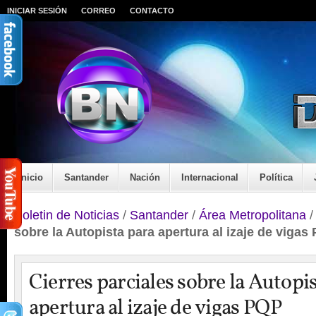
INICIAR SESIÓN
CORREO
CONTACTO
Inicio
Santander
Nación
Internacional
Política
Boletin de Noticias
/
Santander
/
Área Metropolitana
sobre la Autopista para apertura al izaje de vigas
Cierres parciales sobre la Autopi
apertura al izaje de vigas PQP