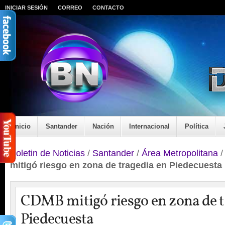
INICIAR SESIÓN
CORREO
CONTACTO
Inicio
Santander
Nación
Internacional
Política
Boletin de Noticias
/
Santander
/
Área Metropolitana
mitigó riesgo en zona de tragedia en Piedecuesta
CDMB mitigó riesgo en zona de t
Piedecuesta