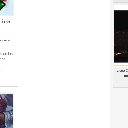
más de
ntarios
e en los
ica El
ano…
Llega C
po