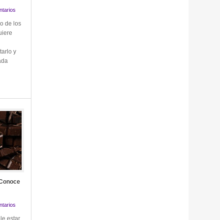
tarios
o de los
uiere
arlo y
ada
 Conoce
tarios
le estar