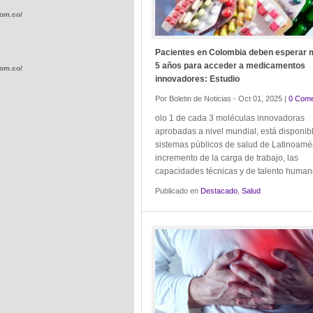
com.co/wp-
Pacientes en Colombia deben esperar 
5 años para acceder a medicamentos
com.co/wp-
innovadores: Estudio
Por Boletin de Noticias - Oct 01, 2025 |
0 Come
olo 1 de cada 3 moléculas innovadoras
aprobadas a nivel mundial, está disponibl
sistemas públicos de salud de Latinoamér
incremento de la carga de trabajo, las
.com.co/wp-
capacidades técnicas y de talento hum
Publicado en
Destacado
,
Salud
.com.co/wp-