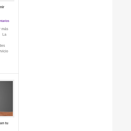
nir
tarios
r más
· La
des
rvicio
an tu