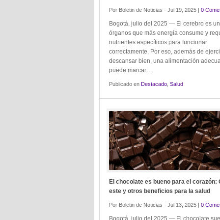
Por Boletin de Noticias - Jul 19, 2025 |
0 Comen
Bogotá, julio del 2025 — El cerebro es un
órganos que más energía consume y req
nutrientes específicos para funcionar
correctamente. Por eso, además de ejercit
descansar bien, una alimentación adecu
puede marcar…
Publicado en
Destacado
,
Salud
El chocolate es bueno para el corazón:
este y otros beneficios para la salud
Por Boletin de Noticias - Jul 13, 2025 |
0 Comen
Bogotá, julio del 2025 — El chocolate sue