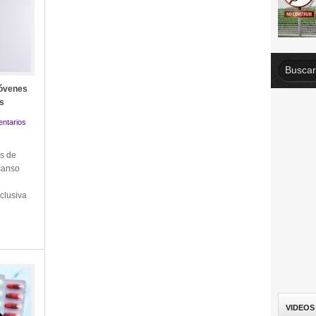
jóvenes
os
ntarios
os de
scanso
clusiva
VIDEOS