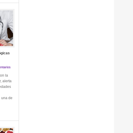
ógicas
ntarios
on la
, alerta
medades
n una de