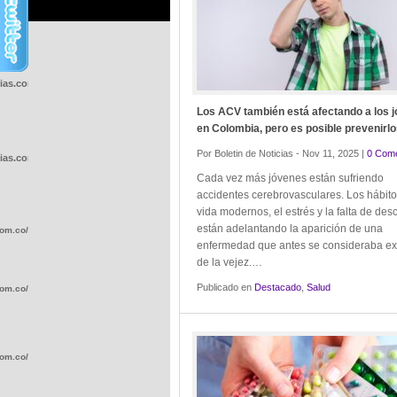
cias.com.co/wp-
Los ACV también está afectando a los 
en Colombia, pero es posible prevenirl
Por Boletin de Noticias - Nov 11, 2025 |
0 Come
cias.com.co/wp-
Cada vez más jóvenes están sufriendo
accidentes cerebrovasculares. Los hábit
vida modernos, el estrés y la falta de de
están adelantando la aparición de una
com.co/wp-
enfermedad que antes se consideraba ex
de la vejez.…
Publicado en
Destacado
,
Salud
com.co/wp-
com.co/wp-