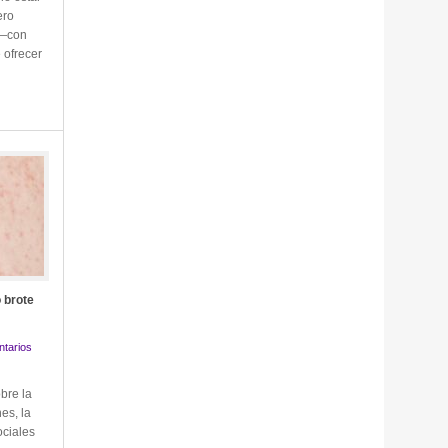
ero
 —con
 ofrecer
 brote
tarios
bre la
es, la
ociales