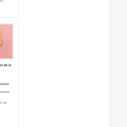
 los…
el de la
tarios
rsonas
en su