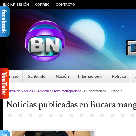
INICIAR SESIÓN
CORREO
CONTACTO
Inicio
Santander
Nación
Internacional
Política
Boletin de Noticias
/
Santander
/
Área Metropolitana
/
Bucaramanga
—
Page 2
Noticias publicadas en Bucaraman