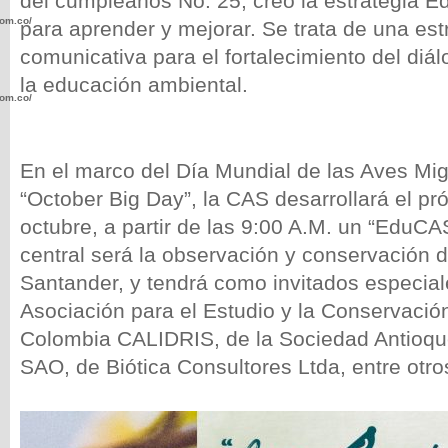
del cumpleaños No. 25, creó la estrategia 
com.co/wp-
para aprender y mejorar. Se trata de una est
comunicativa para el fortalecimiento del diálo
la educación ambiental.
com.co/wp-
En el marco del Día Mundial de las Aves Migr
“October Big Day”, la CAS desarrollará el p
octubre, a partir de las 9:00 A.M. un “EduCA
.com.co/wp-
central será la observación y conservación 
Santander, y tendrá como invitados especial
Asociación para el Estudio y la Conservació
Colombia CALIDRIS, de la Sociedad Antioqu
.com.co/wp-
SAO, de Biótica Consultores Ltda, entre otro