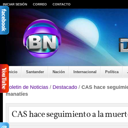
INICIAR SESIÓN
CORREO
CONTACTO
Inicio
Santander
Nación
Internacional
Política
Boletin de Noticias
/
Destacado
/
CAS hace seguimie
manatíes
CAS hace seguimiento a la muert