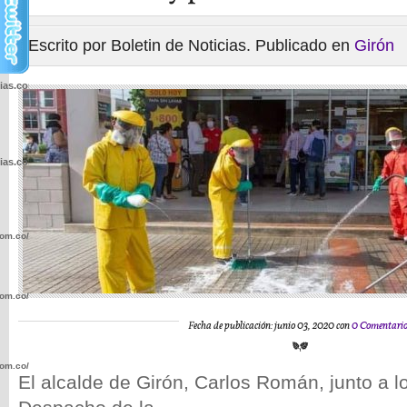
Escrito por Boletin de Noticias. Publicado en
Girón
cias.com.co/wp-
cias.com.co/wp-
com.co/wp-
com.co/wp-
Fecha de publicación: junio 03, 2020 con
0 Comentario
com.co/wp-
El alcalde de Girón, Carlos Román, junto a l