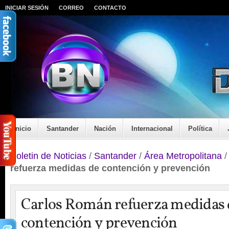
INICIAR SESIÓN
CORREO
CONTACTO
Inicio
Santander
Nación
Internacional
Política
Boletin de Noticias
/
Santander
/
Área Metropolitana
refuerza medidas de contención y prevención
Carlos Román refuerza medidas 
contención y prevención