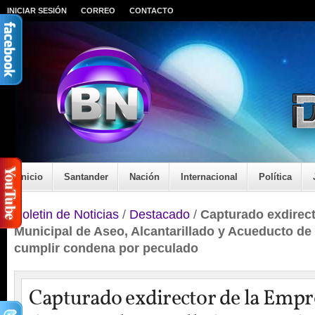
INICIAR SESIÓN
CORREO
CONTACTO
Inicio
Santander
Nación
Internacional
Política
Boletin de Noticias
/
Destacado
/
Capturado exdirec
Municipal de Aseo, Alcantarillado y Acueducto de
cumplir condena por peculado
Capturado exdirector de la Empr