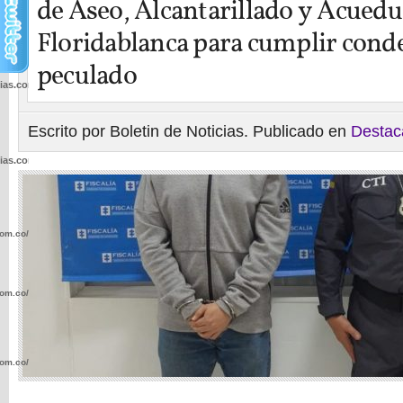
de Aseo, Alcantarillado y Acuedu
Floridablanca para cumplir cond
peculado
cias.com.co/wp-
Escrito por Boletin de Noticias. Publicado en
Destac
cias.com.co/wp-
com.co/wp-
com.co/wp-
com.co/wp-