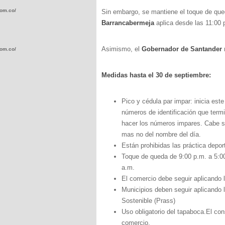
com.co/wp-
Sin embargo, se mantiene el toque de que
Barrancabermeja
aplica desde las 11:00 
Asimismo, el
Gobernador de Santander
m
com.co/wp-
Medidas hasta el 30 de septiembre:
Pico y cédula par impar: inicia es
números de identificación que termi
.com.co/wp-
hacer los números impares. Cabe se
mas no del nombre del día.
Están prohibidas las práctica depor
Toque de queda de 9:00 p.m. a 5:0
a.m.
.com.co/wp-
El comercio debe seguir aplicando 
Municipios deben seguir aplicando 
Sostenible (Prass)
Uso obligatorio del tapaboca.El con
comercio.