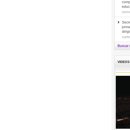
comp
educa
enero
Secre
jorna
diri
septi
Buscar 
VIDEOS