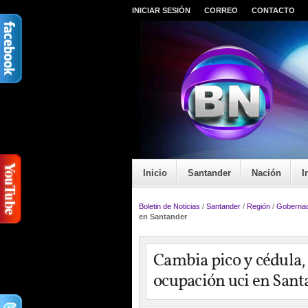
INICIAR SESIÓN
CORREO
CONTACTO
Inicio
Santander
Nación
I
Boletin de Noticias
/
Santander
/
Región
/
Gobernac
en Santander
Cambia pico y cédula, 
ocupación uci en Sant