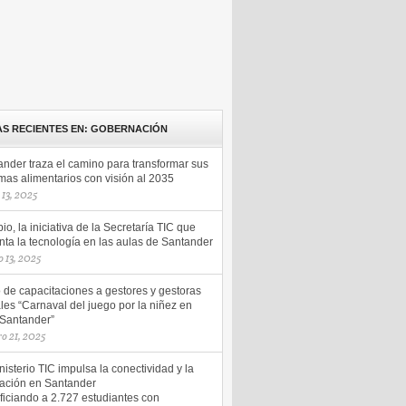
AS RECIENTES EN: GOBERNACIÓN
ander traza el camino para transformar sus
mas alimentarios con visión al 2035
13, 2025
io, la iniciativa de la Secretaría TIC que
ta la tecnología en las aulas de Santander
 13, 2025
o de capacitaciones a gestores y gestoras
les “Carnaval del juego por la niñez en
 Santander”
ro 21, 2025
nisterio TIC impulsa la conectividad y la
ación en Santander
ficiando a 2.727 estudiantes con