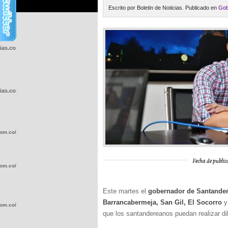
Escrito por Boletin de Noticias. Publicado en
Gob
cias.com.co/wp-
cias.com.co/wp-
com.co/wp-
Fecha de public
com.co/wp-
Este martes el
gobernador de Santander
Barrancabermeja, San Gil, El Socorro
y
com.co/wp-
que los santandereanos puedan realizar di