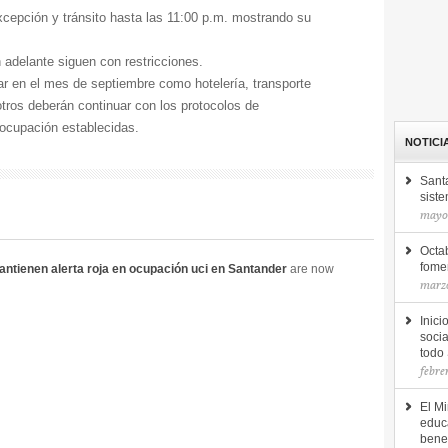
xcepción y tránsito hasta las 11:00 p.m. mostrando su
adelante siguen con restricciones.
ar en el mes de septiembre como hotelería, transporte
 otros deberán continuar con los protocolos de
 ocupación establecidas.
NOTICI
Sant
siste
mayo 
Octab
fomen
antienen alerta roja en ocupación uci en Santander
are now
marzo
Inici
socia
todo
febre
El Mi
educ
bene