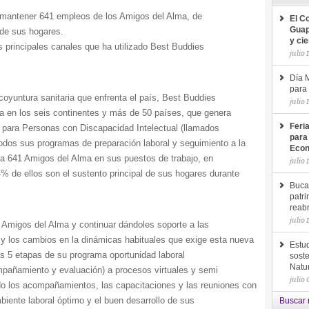
y mantener 641 empleos de los Amigos del Alma, de
El C
Guap
 de sus hogares.
y ci
 principales canales que ha utilizado Best Buddies
julio 
Día M
para 
oyuntura sanitaria que enfrenta el país, Best Buddies
julio 
ia en los seis continentes y más de 50 países, que genera
Feri
al para Personas con Discapacidad Intelectual (llamados
para
odos sus programas de preparación laboral y seguimiento a la
Econ
s a 641 Amigos del Alma en sus puestos de trabajo, en
julio 
 de ellos son el sustento principal de sus hogares durante
Buca
patri
reab
julio 
 Amigos del Alma y continuar dándoles soporte a las
 y los cambios en la dinámicas habituales que exige esta nueva
Estud
s 5 etapas de su programa oportunidad laboral
soste
Natu
ompañamiento y evaluación) a procesos virtuales y semi
julio
do los acompañamientos, las capacitaciones y las reuniones con
mbiente laboral óptimo y el buen desarrollo de sus
Buscar 