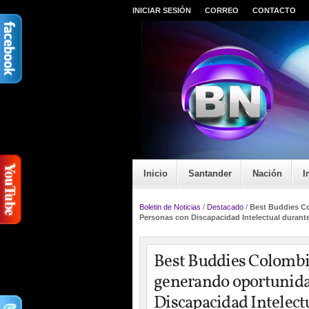
INICIAR SESIÓN
CORREO
CONTACTO
Inicio
Santander
Nación
I
Boletin de Noticias
/
Destacado
/
Best Buddies Co
Personas con Discapacidad Intelectual duran
Best Buddies Colombia
generando oportunida
Discapacidad Intelec