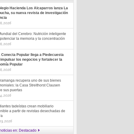
olegio Hacienda Los Alcaparros lanza La
ucha, su nueva revista de investigación
encia
18, 2026
undial del Cerebro: Nutrición inteligente
potenciar la memoria y la concentración
18, 2026
a Conecta Popular llega a Piedecuesta
 impulsar los negocios y fortalecer la
omía Popular
18, 2026
ramanga recupera uno de sus bienes
moniales: la Casa Streithorst Clausen
re sus puertas
14, 2026
iantes tadeístas crean mobiliario
nible a partir de revistas desechadas de
ra
 03, 2026
noticias en: Destacado