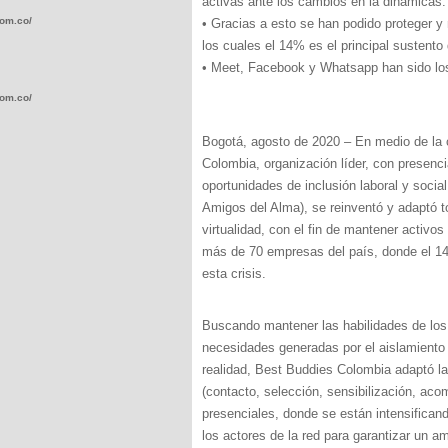
activas ante los cambios en la dinámicas.
com.co/wp-
• Gracias a esto se han podido proteger 
los cuales el 14% es el principal sustento
• Meet, Facebook y Whatsapp han sido los
com.co/wp-
Bogotá, agosto de 2020 – En medio de la c
Colombia, organización líder, con presenc
oportunidades de inclusión laboral y soci
Amigos del Alma), se reinventó y adaptó t
.com.co/wp-
virtualidad, con el fin de mantener activo
más de 70 empresas del país, donde el 14%
esta crisis.
Buscando mantener las habilidades de los
.com.co/wp-
necesidades generadas por el aislamiento
realidad, Best Buddies Colombia adaptó la
(contacto, selección, sensibilización, ac
presenciales, donde se están intensifican
los actores de la red para garantizar un a