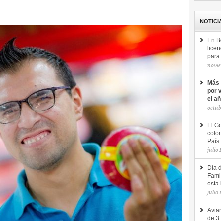
NOTICI
En B
licen
para 
novie
Más 
por 
el a
octub
El Go
colom
País 
julio 
Día 
Famil
esta 
julio 
Avian
de 3