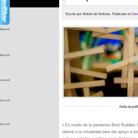
Escrito por Boletin de Noticias. Publicado en
Des
cias.com.co/wp-
cias.com.co/wp-
com.co/wp-
com.co/wp-
Fecha de publ
com.co/wp-
• En medio de la pandemia Best Buddies C
laboral a la virtualidad para dar apoyo a 