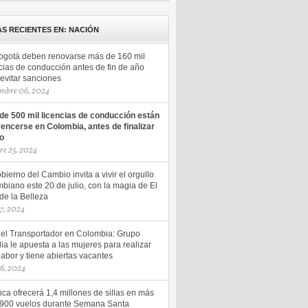
AS RECIENTES EN: NACIÓN
ogotá deben renovarse más de 160 mil
cias de conducción antes de fin de año
evitar sanciones
mbre 06, 2024
de 500 mil licencias de conducción están
vencerse en Colombia, antes de finalizar
ño
re 25, 2024
bierno del Cambio invita a vivir el orgullo
biano este 20 de julio, con la magia de El
de la Belleza
17, 2024
del Transportador en Colombia: Grupo
ia le apuesta a las mujeres para realizar
labor y tiene abiertas vacantes
16, 2024
ca ofrecerá 1,4 millones de sillas en más
.900 vuelos durante Semana Santa