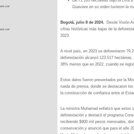
De 71.185 hectáreas bajó la cifra
com.co/wp-
Guaviare en su orden tuvieron la m
Bogotá, julio 8 de 2024.
Desde Visión Am
cifras históricas más bajas de la deforest
com.co/wp-
2023.
A nivel país, en 2023 se deforestaron 79
deforestación alcanzó 123.517 hectáreas.
38% menos que en 2022, cuando se regist
.com.co/wp-
Estos datos fueron presentados por la Mi
rueda de prensa, donde se destacaron los
la construcción de confianza entre el Es
.com.co/wp-
La ministra Muhamad enfatizó que estos so
deforestación y destacó el programa Conse
recibiendo $900 mil pesos mensuales, don
conservación y anunció que para el año 202