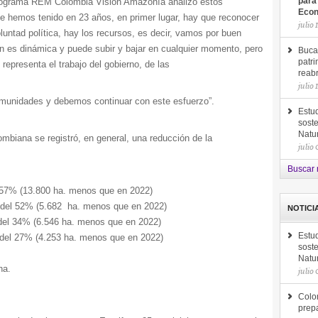
programa REM Colombia Visión Amazonía analizó estos
para
Econ
que hemos tenido en 23 años, en primer lugar, hay que reconocer
julio 
luntad política, hay los recursos, es decir, vamos por buen
n es dinámica y puede subir y bajar en cualquier momento, pero
Buca
patri
representa el trabajo del gobierno, de las
reab
julio 
comunidades y debemos continuar con este esfuerzo”.
Estud
soste
Natu
biana se registró, en general, una reducción de la
julio
Buscar 
 57% (13.800 ha. menos que en 2022)
 del 52% (5.682 ha. menos que en 2022)
NOTICI
del 34% (6.546 ha. menos que en 2022)
Estud
 del 27% (4.253 ha. menos que en 2022)
soste
Natu
ha.
julio
Colom
prep