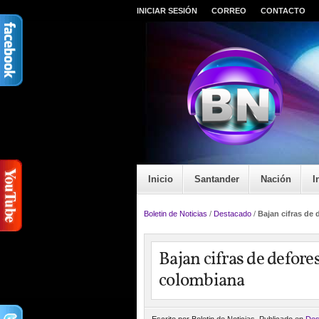
INICIAR SESIÓN
CORREO
CONTACTO
Inicio
Santander
Nación
I
Boletin de Noticias
/
Destacado
/
Bajan cifras de
Bajan cifras de defor
colombiana