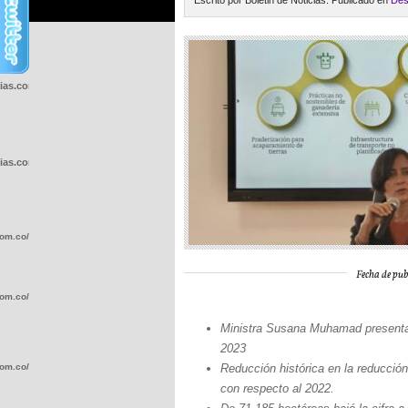
Escrito por Boletin de Noticias. Publicado en
Des
cias.com.co/wp-
cias.com.co/wp-
com.co/wp-
Fecha de pub
com.co/wp-
Ministra Susana Muhamad presenta l
2023
com.co/wp-
Reducción histórica en la reducci
con respecto al 2022.