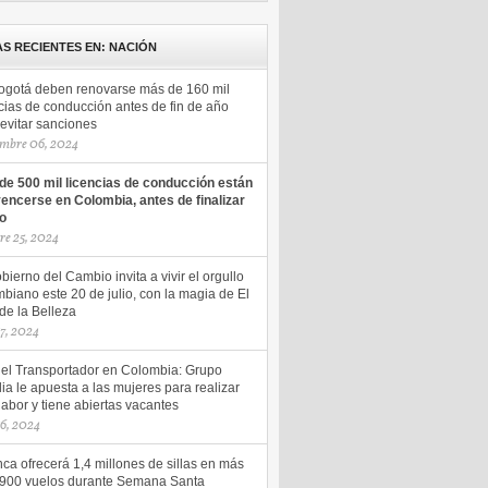
AS RECIENTES EN: NACIÓN
ogotá deben renovarse más de 160 mil
cias de conducción antes de fin de año
evitar sanciones
mbre 06, 2024
de 500 mil licencias de conducción están
vencerse en Colombia, antes de finalizar
ño
re 25, 2024
bierno del Cambio invita a vivir el orgullo
biano este 20 de julio, con la magia de El
de la Belleza
17, 2024
del Transportador en Colombia: Grupo
ia le apuesta a las mujeres para realizar
labor y tiene abiertas vacantes
16, 2024
ca ofrecerá 1,4 millones de sillas en más
.900 vuelos durante Semana Santa