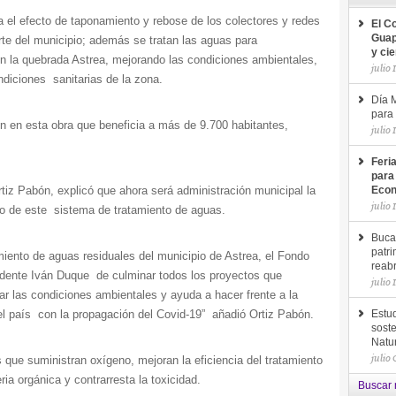
a el efecto de taponamiento y rebose de los colectores y redes
El C
Guap
orte del municipio; además se tratan las aguas para
y ci
 la quebrada Astrea, mejorando las condiciones ambientales,
julio 
diciones sanitarias de la zona.
Día M
para 
n en esta obra que beneficia a más de 9.700 habitantes,
julio 
Feri
para
tiz Pabón, explicó que ahora será administración municipal la
Econ
julio 
o de este sistema de tratamiento de aguas.
Buca
patri
amiento de aguas residuales del municipio de Astrea, el Fondo
reab
dente Iván Duque de culminar todos los proyectos que
julio 
ar las condiciones ambientales y ayuda a hacer frente a la
 el país con la propagación del Covid-19” añadió Ortiz Pabón.
Estud
soste
Natu
julio
que suministran oxígeno, mejoran la eficiencia del tratamiento
ria orgánica y contrarresta la toxicidad.
Buscar 