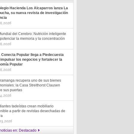
olegio Hacienda Los Alcaparros lanza La
ucha, su nueva revista de investigación
encia
18, 2026
undial del Cerebro: Nutrición inteligente
potenciar la memoria y la concentración
18, 2026
a Conecta Popular llega a Piedecuesta
 impulsar los negocios y fortalecer la
omía Popular
18, 2026
ramanga recupera uno de sus bienes
moniales: la Casa Streithorst Clausen
re sus puertas
14, 2026
iantes tadeístas crean mobiliario
nible a partir de revistas desechadas de
ra
 03, 2026
noticias en: Destacado