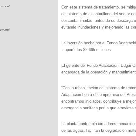
com.co/wp-
Con este sistema de tratamiento, se mitig
del sistema de alcantarillado del sector n
descontaminarlas antes de su descarga en
evitando inundaciones y mejorando las con
com.co/wp-
La inversión hecha por el Fondo Adaptació
superó los $2.665 millones.
El gerente del Fondo Adaptación, Edgar Or
.com.co/wp-
encargada de la operación y mantenimient
“Con la rehabilitación del sistema de trat
Adaptación honra el compromiso del Presi
encontramos iniciados, contribuye a mejor
.com.co/wp-
emergencia sanitaria por la que atraviesa
La planta contempla aireadores mecánicos 
de las aguas, facilitan la degradación mate