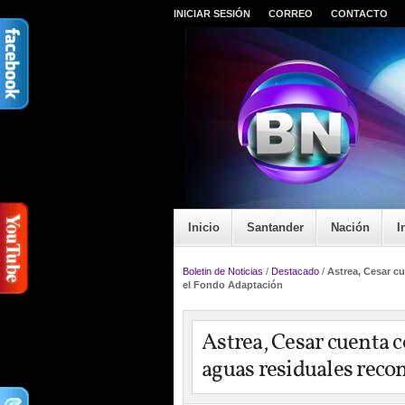
INICIAR SESIÓN
CORREO
CONTACTO
Inicio
Santander
Nación
I
Boletin de Noticias
/
Destacado
/
Astrea, Cesar c
el Fondo Adaptación
Astrea, Cesar cuenta 
aguas residuales reco