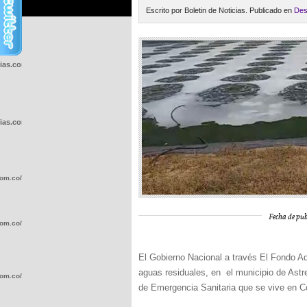
Escrito por Boletin de Noticias. Publicado en
Des
cias.com.co/wp-
cias.com.co/wp-
com.co/wp-
Fecha de pub
com.co/wp-
El Gobierno Nacional a través El Fondo Ad
aguas residuales, en el municipio de Astre
com.co/wp-
de Emergencia Sanitaria que se vive en 