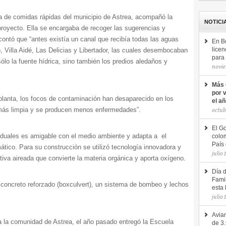
a de comidas rápidas del municipio de Astrea, acompañó la
NOTICI
 proyecto. Ella se encargaba de recoger las sugerencias y
contó que “antes existía un canal que recibía todas las aguas
En B
, Villa Aidé, Las Delicias y Libertador, las cuales desembocaban
licen
para 
lo la fuente hídrica, sino también los predios aledaños y
novie
Más 
por 
planta, los focos de contaminación han desaparecido en los
el a
 más limpia y se producen menos enfermedades”.
octub
El Go
iduales es amigable con el medio ambiente y adapta a el
colom
País 
ático. Para su construcción se utilizó tecnología innovadora y
julio 
tiva aireada que convierte la materia orgánica y aporta oxígeno.
Día 
Famil
 concreto reforzado (boxculvert), un sistema de bombeo y lechos
esta 
julio 
Avian
a la comunidad de Astrea, el año pasado entregó la Escuela
de 3