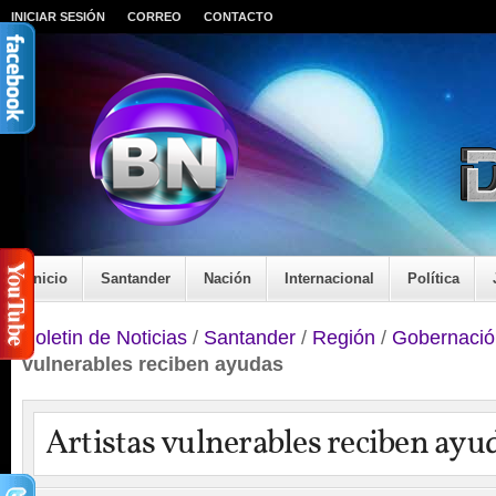
INICIAR SESIÓN
CORREO
CONTACTO
Inicio
Santander
Nación
Internacional
Política
Boletin de Noticias
/
Santander
/
Región
/
Gobernació
vulnerables reciben ayudas
Artistas vulnerables reciben ayu