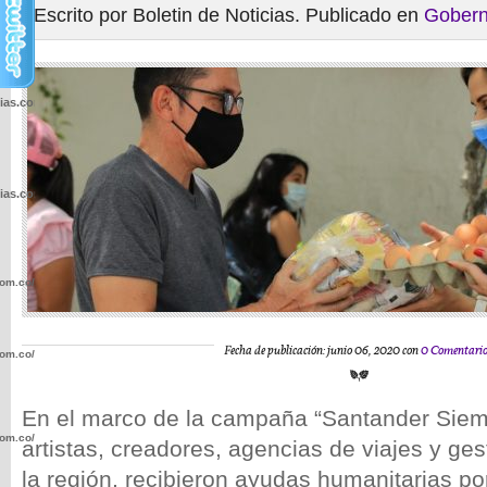
Escrito por Boletin de Noticias. Publicado en
Gobern
cias.com.co/wp-
cias.com.co/wp-
com.co/wp-
Fecha de publicación: junio 06, 2020 con
0 Comentari
com.co/wp-
En el marco de la campaña “Santander Siem
com.co/wp-
artistas, creadores, agencias de viajes y ges
la región, recibieron ayudas humanitarias por