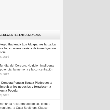
AS RECIENTES EN: DESTACADO
olegio Hacienda Los Alcaparros lanza La
ucha, su nueva revista de investigación
encia
18, 2026
undial del Cerebro: Nutrición inteligente
potenciar la memoria y la concentración
18, 2026
a Conecta Popular llega a Piedecuesta
 impulsar los negocios y fortalecer la
omía Popular
18, 2026
ramanga recupera uno de sus bienes
moniales: la Casa Streithorst Clausen