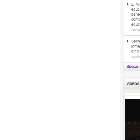
El Mi
educ
bene
comp
educa
enero
Secre
jorna
diri
septi
Buscar 
VIDEOS