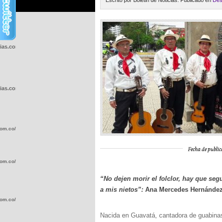
Escrito por Boletin de Noticias. Publicado en
Des
cias.com.co/wp-
cias.com.co/wp-
com.co/wp-
Fecha de public
com.co/wp-
“No dejen morir el folclor, hay que segu
a mis nietos”:
Ana Mercedes Hernández 
com.co/wp-
Nacida en Guavatá, cantadora de guabinas 