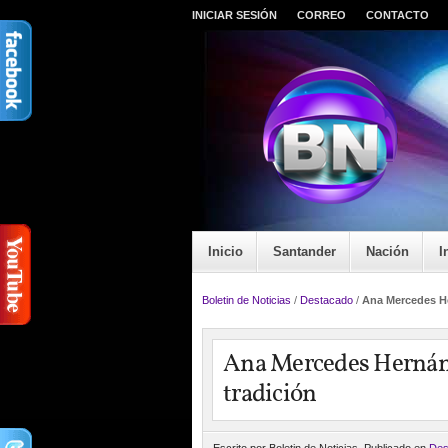
INICIAR SESIÓN
CORREO
CONTACTO
Inicio
Santander
Nación
I
Boletin de Noticias
/
Destacado
/
Ana Mercedes He
Ana Mercedes Hernánd
tradición