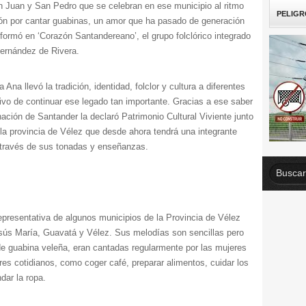
an Juan y San Pedro que se celebran en ese municipio al ritmo
PELIGR
ión por cantar guabinas, un amor que ha pasado de generación
formó en ‘Corazón Santandereano’, el grupo folclórico integrado
 Hernández de Rivera.
 Ana llevó la tradición, identidad, folclor y cultura a diferentes
etivo de continuar ese legado tan importante. Gracias a ese saber
nación de Santander la declaró Patrimonio Cultural Viviente junto
 la provincia de Vélez que desde ahora tendrá una integrante
a través de sus tonadas y enseñanzas.
epresentativa de algunos municipios de la Provincia de Vélez
sús María, Guavatá y Vélez. Sus melodías son sencillas pero
de guabina veleña, eran cantadas regularmente por las mujeres
 cotidianos, como coger café, preparar alimentos, cuidar los
dar la ropa.