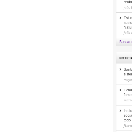
reab
julio 
Estud
soste
Natu
julio
Buscar 
NOTICI
Sant
siste
mayo 
Octab
fomen
marzo
Inici
socia
todo
febre