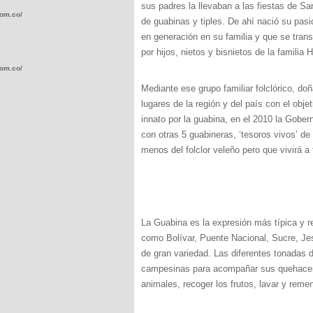
sus padres la llevaban a las fiestas de S
com.co/wp-
de guabinas y tiples. De ahí nació su pas
en generación en su familia y que se trans
por hijos, nietos y bisnietos de la familia
com.co/wp-
Mediante ese grupo familiar folclórico, doña
lugares de la región y del país con el obj
innato por la guabina, en el 2010 la Gober
con otras 5 guabineras, ‘tesoros vivos’ de
menos del folclor veleño pero que vivirá 
.com.co/wp-
La Guabina es la expresión más típica y r
como Bolívar, Puente Nacional, Sucre, Je
.com.co/wp-
de gran variedad. Las diferentes tonadas 
campesinas para acompañar sus quehaceres
animales, recoger los frutos, lavar y remen