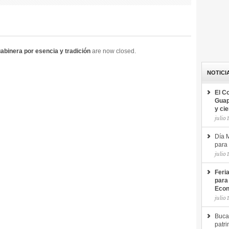
binera por esencia y tradición
are now closed.
NOTICI
El C
Guap
y ci
julio 
Día M
para 
julio 
Feri
para
Econ
julio 
Buca
patri