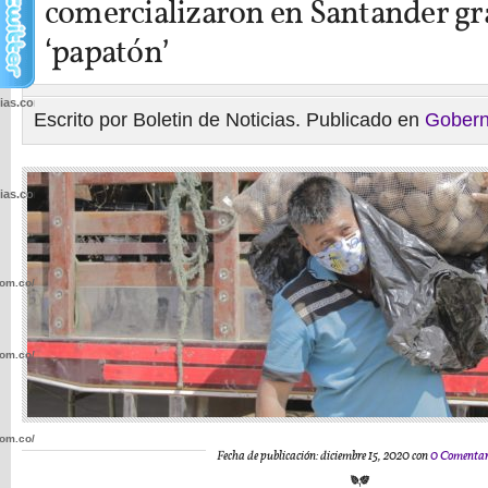
comercializaron en Santander gra
‘papatón’
cias.com.co/wp-
Escrito por Boletin de Noticias. Publicado en
Gobern
cias.com.co/wp-
com.co/wp-
com.co/wp-
com.co/wp-
Fecha de publicación: diciembre 15, 2020 con
0 Comentar