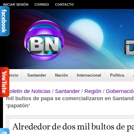
INICIAR SESIÓN
CORREO
CONTACTO
Inicio
Santander
Nación
Internacional
Política
Boletin de Noticias
/
Santander
/
Región
/
Gobernació
mil bultos de papa se comercializaron en Santande
‘papatón’
Alrededor de dos mil bultos de p