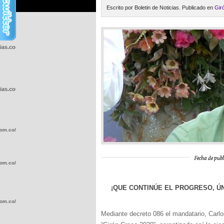
Escrito por Boletin de Noticias. Publicado en
Gir
cias.com.co/wp-
cias.com.co/wp-
com.co/wp-
Fecha de publ
com.co/wp-
¡QUE CONTINÚE EL PROGRESO, ÚN
com.co/wp-
Mediante decreto 086 el mandatario, Carl