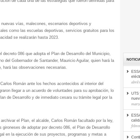
cución de cada una de las estrategias que fueron definidas para
e nuevas vías, malecones, escenarios deportivos y
ales como las escuelas deportivas, servicios gratuitos para los
acidad se realizarán hasta 2023.
el decreto 086 que adopta el Plan de Desarrollo del Municipio,
NOTICI
ho del Gobernador de Santander, Mauricio Aguilar, quien hará la
so, hará las observaciones necesarias.
ESSA
eléct
abril
 Carlos Román ante los hechos acontecidos al interior del
raron llegar a un acuerdo de voluntades para su aprobación, lo
UTS 
lan de Desarrollo y de inmediato cesara su trámite legal por la
nuev
marzo
ESSA
 archivar el Plan, el alcalde, Carlos Román facultado por la ley,
calid
febre
 gironeses de adoptar por decreto 086, el Plan de Desarrollo
gal en la ejecución de sus proyectos, programas y metas a
Cont