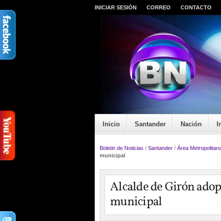
INICIAR SESIÓN
CORREO
CONTACTO
Inicio
Santander
Nación
I
Boletin de Noticias
/
Santander
/
Área Metropolitan
municipal
Alcalde de Girón adopt
municipal