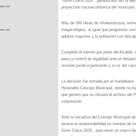
“Girón Crece 2020”, garantizado así la eje
com.co/wp-
proyección socioeconómica del municipio.
Más de 300 obras de infraestructura, entr
megacolegios, al igual que programas soci
com.co/wp-
adultos mayores y la población con discap
Cumplido el trámite por parte del Alcalde, 
pasa a control de legalidad ante el despac
revisión jurídica pertinente y si es del ca
.com.co/wp-
La decisión fue tomada por el mandatario,
Honorable Concejo Municipal, donde no log
que generó que se oficiará el archivo del P
corporación.
.com.co/wp-
Ante la iniciativa del Concejo Municipal de
asume la responsabilidad en nombre de los
Girón Crece 2020, para tener un marco le