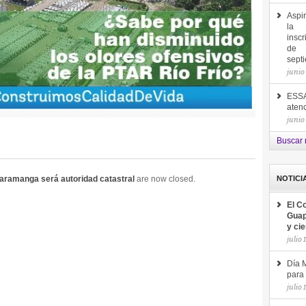
Aspir
la
inscr
de
sept
junio
ESSA
aten
junio
Buscar 
caramanga será autoridad catastral
are now closed.
NOTICI
El C
Guap
y ci
julio 
Día M
para 
julio 