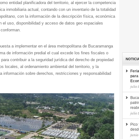
mo entidad planificadora del territorio, al ejercer la competencia
ica inmobiliaria actual, contando con un inventario de la totalidad
opolitano, con la información de la descripción física, económica
on el uso, disponibilidad y acceso de datos geo espaciales
a conforman.
apuesta a implementar en el área metropolitana de Bucaramanga
ema de información predial el cual excede los fines fiscales o
NOTICI
l; para contribuir a la seguridad jurídica del derecho de propiedad
os locales, al ordenamiento ambiental del territorio, y la
Feri
a información sobre derechos, restricciones y responsabilidad
para
Econ
julio 
Buca
patri
reab
julio 
Pico 
desde
junio