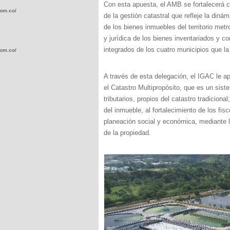
Con esta apuesta, el AMB se fortalecerá co
com.co/wp-
de la gestión catastral que refleje la dinám
de los bienes inmuebles del territorio metr
y jurídica de los bienes inventariados y c
integrados de los cuatro municipios que l
com.co/wp-
A través de esta delegación, el IGAC le 
el Catastro Multipropósito, que es un sist
tributarios, propios del catastro tradiciona
del inmueble, al fortalecimiento de los fisc
.com.co/wp-
planeación social y económica, mediante l
de la propiedad.
.com.co/wp-