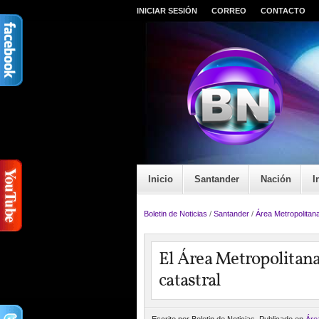
INICIAR SESIÓN
CORREO
CONTACTO
Inicio
Santander
Nación
I
Boletin de Noticias
/
Santander
/
Área Metropolitan
El Área Metropolitan
catastral