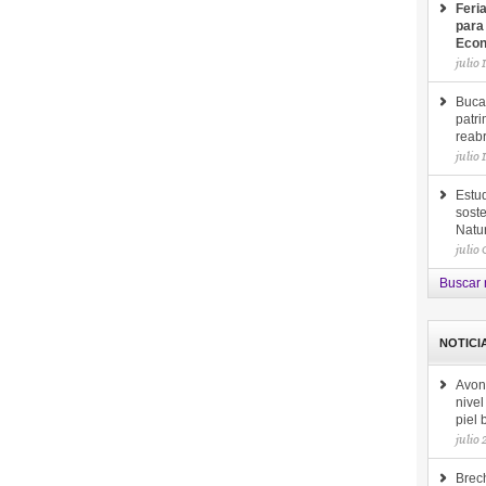
Feri
para
Econ
julio 
Buca
patri
reab
julio 
Estud
soste
Natu
julio
Buscar 
NOTICI
Avon
nive
piel
julio
Brec