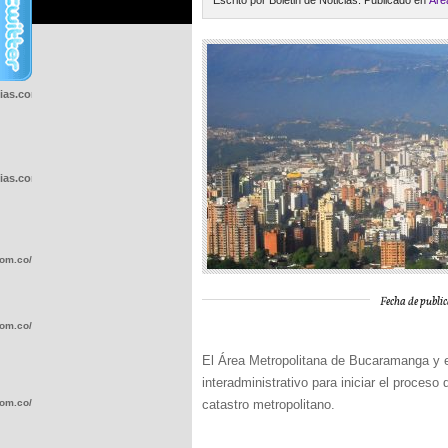
Escrito por Boletin de Noticias. Publicado en
Áre
cias.com.co/wp-
cias.com.co/wp-
com.co/wp-
Fecha de public
com.co/wp-
El Área Metropolitana de Bucaramanga y el
interadministrativo para iniciar el proces
com.co/wp-
catastro metropolitano.