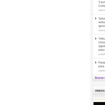
3 pun
Colo
marzo
Salu
seña
ignor
marzo
“Infl
Unive
signi
educ
octub
Parq
para
septi
Buscar 
VIDEOS