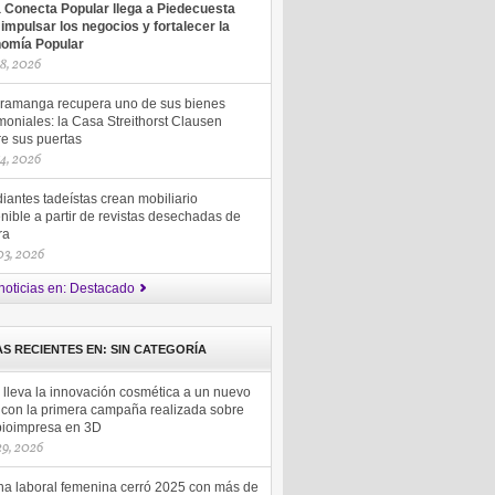
a Conecta Popular llega a Piedecuesta
 impulsar los negocios y fortalecer la
omía Popular
18, 2026
ramanga recupera uno de sus bienes
moniales: la Casa Streithorst Clausen
re sus puertas
14, 2026
iantes tadeístas crean mobiliario
nible a partir de revistas desechadas de
ra
 03, 2026
noticias en: Destacado
AS RECIENTES EN: SIN CATEGORÍA
 lleva la innovación cosmética a un nuevo
l con la primera campaña realizada sobre
 bioimpresa en 3D
 29, 2026
ha laboral femenina cerró 2025 con más de