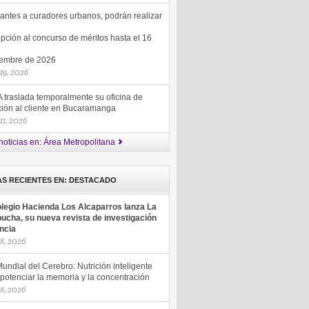
antes a curadores urbanos, podrán realizar
ipción al concurso de méritos hasta el 16
iembre de 2026
 19, 2026
 traslada temporalmente su oficina de
ción al cliente en Bucaramanga
 11, 2026
noticias en: Área Metropolitana
AS RECIENTES EN: DESTACADO
olegio Hacienda Los Alcaparros lanza La
ucha, su nueva revista de investigación
encia
18, 2026
undial del Cerebro: Nutrición inteligente
potenciar la memoria y la concentración
18, 2026