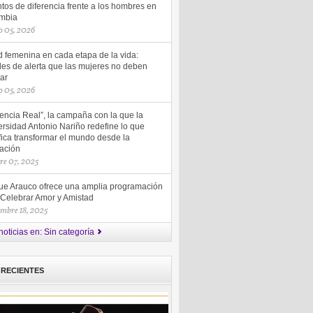
tos de diferencia frente a los hombres en
mbia
 05, 2026
d femenina en cada etapa de la vida:
les de alerta que las mujeres no deben
ar
 05, 2026
uencia Real”, la campaña con la que la
rsidad Antonio Nariño redefine lo que
fica transformar el mundo desde la
ación
re 07, 2025
ue Arauco ofrece una amplia programación
 Celebrar Amor y Amistad
embre 18, 2025
noticias en: Sin categoría
 RECIENTES