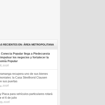
AS RECIENTES EN: ÁREA METROPOLITANA
a Conecta Popular llega a Piedecuesta
 impulsar los negocios y fortalecer la
omía Popular
18, 2026
ramanga recupera uno de sus bienes
moniales: la Casa Streithorst Clausen
re sus puertas
14, 2026
y Placa para vehículos particulares rotará
 el 6 de julio
 19, 2026