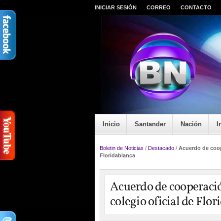
INICIAR SESIÓN
CORREO
CONTACTO
Inicio
Santander
Nación
I
Boletin de Noticias
/
Destacado
/
Acuerdo de coop
Floridablanca
Acuerdo de cooperació
colegio oficial de Flo