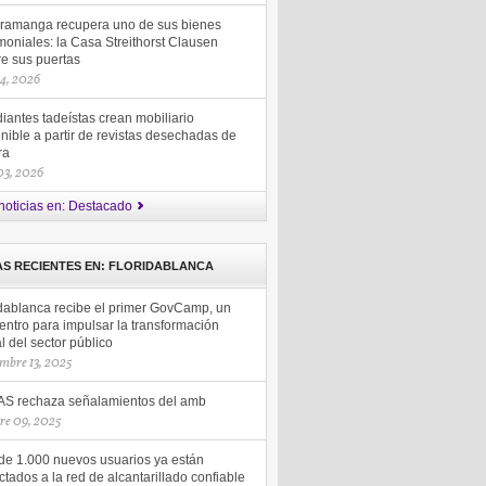
ramanga recupera uno de sus bienes
moniales: la Casa Streithorst Clausen
re sus puertas
14, 2026
iantes tadeístas crean mobiliario
nible a partir de revistas desechadas de
ra
 03, 2026
noticias en: Destacado
AS RECIENTES EN: FLORIDABLANCA
idablanca recibe el primer GovCamp, un
entro para impulsar la transformación
al del sector público
mbre 13, 2025
S rechaza señalamientos del amb
re 09, 2025
de 1.000 nuevos usuarios ya están
tados a la red de alcantarillado confiable