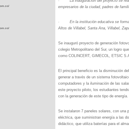
·
La inauguración del proyecto se re
com.co/wp-
empresarios de la ciudad, padres de familia
·
En la institución educativa se form
Altos de Villabel, Santa Ana, Villabel, Za
com.co/wp-
Se inauguró proyecto de generación fotovol
colegio Metropolitano del Sur, un logro qu
como COLINCERT, GIMECOL, ETSIC S.A., 
.com.co/wp-
El principal beneficio es la disminución de
generar a través de un sistema fotovoltaic
computadores y la iluminación de las sala
este proyecto piloto, los estudiantes tend
con la generación de este tipo de energía.
.com.co/wp-
Se instalaron 7 paneles solares, con una p
eléctrica, que suministran energía a las do
didáctico, que utiliza baterías para el alm