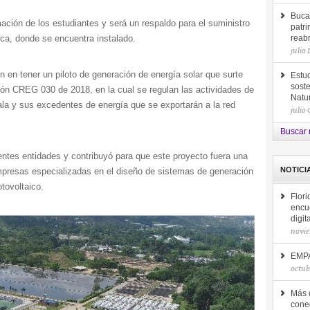
Buca
rmación de los estudiantes y será un respaldo para el suministro
patri
tica, donde se encuentra instalado.
reab
julio 
ión en tener un piloto de generación de energía solar que surte
Estud
soste
ción CREG 030 de 2018, en la cual se regulan las actividades de
Natu
la y sus excedentes de energía que se exportarán a la red
julio
Buscar 
rentes entidades y contribuyó para que este proyecto fuera una
NOTICI
 empresas especializadas en el diseño de sistemas de generación
otovoltaico.
Flor
encu
digit
novie
EMPA
octub
Más 
conec