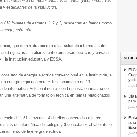
alizó en presencia de representantes de entes gubernamentales,
 y estudiantes de la institución.
an 810 jóvenes de estratos 1, 2 y 3, residentes en barrios como
pamanga, entre otros.
taica, que suministra energía a las salas de informática del
e se da gracias a la alianza entre empresas públicas y privadas
NOTICI
la institución educativa y ESSA.
El C
l consumo de energía eléctrica convencional en la institución, al
Guap
y ci
o la energía requerida para el funcionamiento de 19
julio 
s de informática. Adicionalmente, con la puesta en marcha de
rán una alternativa de formación técnica en temas relacionados
Día M
para 
julio 
otencia de 1.81 kilovatios, 4 de ellos conectados a la red
Feri
para
s salas de informática del colegio y 3 conectados al laboratorio
Econ
acenamiento de la energía eléctrica.
julio 