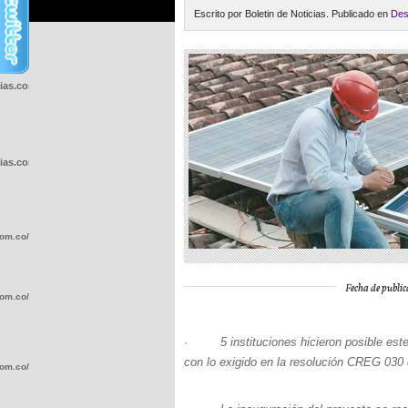
Escrito por Boletin de Noticias. Publicado en
Des
cias.com.co/wp-
cias.com.co/wp-
com.co/wp-
Fecha de public
com.co/wp-
·
5 instituciones hicieron posible es
con lo exigido en la resolución CREG 030
com.co/wp-