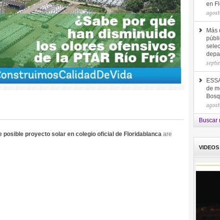
en F
agost
Más d
públi
selec
depa
septi
ESSA 
de me
Bosq
agost
Buscar 
posible proyecto solar en colegio oficial de Floridablanca
are
VIDEOS