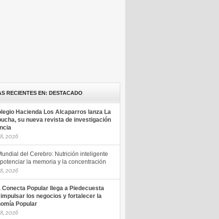
AS RECIENTES EN: DESTACADO
olegio Hacienda Los Alcaparros lanza La
ucha, su nueva revista de investigación
encia
18, 2026
undial del Cerebro: Nutrición inteligente
potenciar la memoria y la concentración
18, 2026
a Conecta Popular llega a Piedecuesta
 impulsar los negocios y fortalecer la
omía Popular
18, 2026