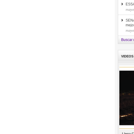
ESSA 
mayo
SENA
mejor
mayo
Buscar 
VIDEOS
Llega C