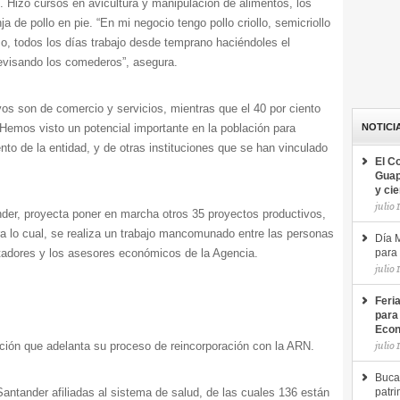
 Hizo cursos en avicultura y manipulación de alimentos, los
ja de pollo en pie. “En mi negocio tengo pollo criollo, semicriollo
o, todos los días trabajo desde temprano haciéndoles el
evisando los comederos”, asegura.
vos son de comercio y servicios, mientras que el 40 por ciento
“Hemos visto un potencial importante en la población para
NOTICI
to de la entidad, y de otras instituciones que se han vinculado
El C
Guap
y ci
julio 
er, proyecta poner en marcha otros 35 proyectos productivos,
ra lo cual, se realiza un trabajo mancomunado entre las personas
Día M
litadores y los asesores económicos de la Agencia.
para 
julio 
Feri
para
Econ
julio 
ción que adelanta su proceso de reincorporación con la ARN.
Buca
antander afiliadas al sistema de salud, de las cuales 136 están
patri