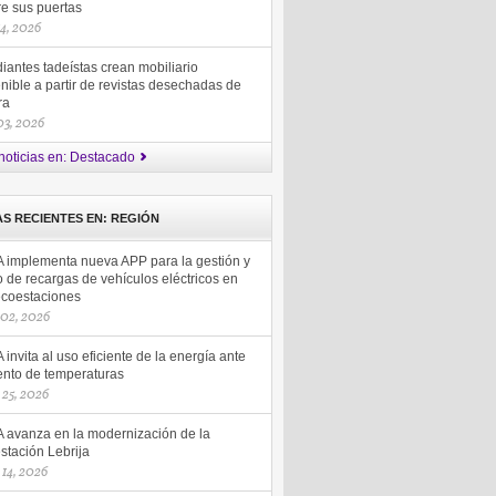
re sus puertas
14, 2026
iantes tadeístas crean mobiliario
nible a partir de revistas desechadas de
ra
 03, 2026
noticias en: Destacado
AS RECIENTES EN: REGIÓN
 implementa nueva APP para la gestión y
 de recargas de vehículos eléctricos en
ecoestaciones
 02, 2026
invita al uso eficiente de la energía ante
nto de temperaturas
25, 2026
 avanza en la modernización de la
stación Lebrija
14, 2026