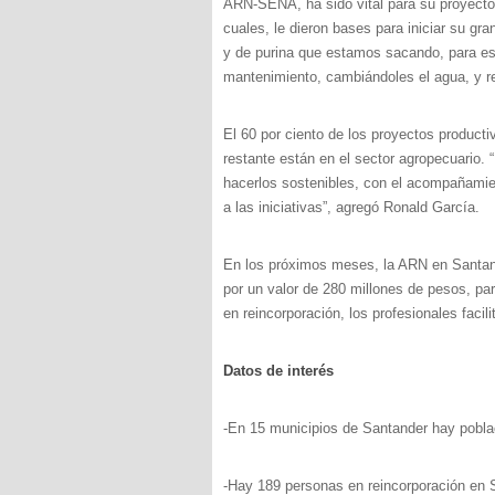
ARN-SENA, ha sido vital para su proyecto.
cuales, le dieron bases para iniciar su gran
y de purina que estamos sacando, para es
mantenimiento, cambiándoles el agua, y r
El 60 por ciento de los proyectos producti
restante están en el sector agropecuario. 
hacerlos sostenibles, con el acompañamien
a las iniciativas”, agregó Ronald García.
En los próximos meses, la ARN en Santand
por un valor de 280 millones de pesos, pa
en reincorporación, los profesionales faci
Datos de interés
-En 15 municipios de Santander hay pobla
-Hay 189 personas en reincorporación en S