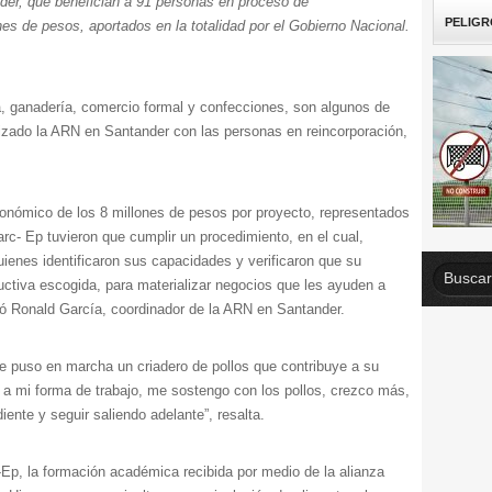
der, que benefician a 91 personas en proceso de
PELIGR
nes de pesos, aportados en la totalidad por el Gobierno Nacional.
a, ganadería, comercio formal y confecciones, son algunos de
lizado la ARN en Santander con las personas en reincorporación,
conómico de los 8 millones de pesos por proyecto, representados
rc- Ep tuvieron que cumplir un procedimiento, en el cual,
quienes identificaron sus capacidades y verificaron que su
uctiva escogida, para materializar negocios que les ayuden a
icó Ronald García, coordinador de la ARN en Santander.
ue puso en marcha un criadero de pollos que contribuye a su
a a mi forma de trabajo, me sostengo con los pollos, crezco más,
ente y seguir saliendo adelante”, resalta.
-Ep, la formación académica recibida por medio de la alianza