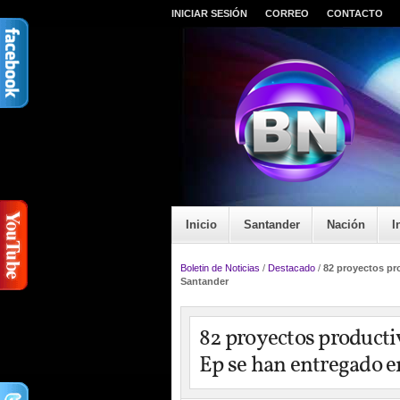
INICIAR SESIÓN
CORREO
CONTACTO
Inicio
Santander
Nación
I
Boletin de Noticias
/
Destacado
/
82 proyectos pr
Santander
82 proyectos productiv
Ep se han entregado 