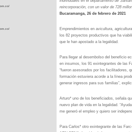
individuales en el departamento de Santan
com.co/wp-
reincorporación, con un valor de 728 millo
Bucaramanga, 26 de febrero de 2021
Emprendimientos en avicultura, agricultur
com.co/wp-
los 82 proyectos productivos que ha viabi
que le han apostado a la legalidad.
Para llegar al desembolso del beneficio e
en insumos, los 91 exintegrantes de las Fa
.com.co/wp-
“fueron asesorados por los facilitadores, 
formación estuviera acorde a la línea prod
generar ingresos para sus familias”, expl
Arturo* uno de los beneficiados, señala q
.com.co/wp-
nuevo plan de vida en la legalidad. “Ayud
me generó el empleo y quiero ser independi
Para Carlos* otro exintegrante de las Farc