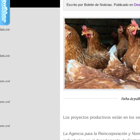
Escrito por Boletin de Noticias. Publicado en
Des
cias.com.co/wp-
cias.com.co/wp-
com.co/wp-
Fecha de publ
com.co/wp-
Los proyectos productivos están en los se
com.co/wp-
La Agencia para la Reincorporación y Nor