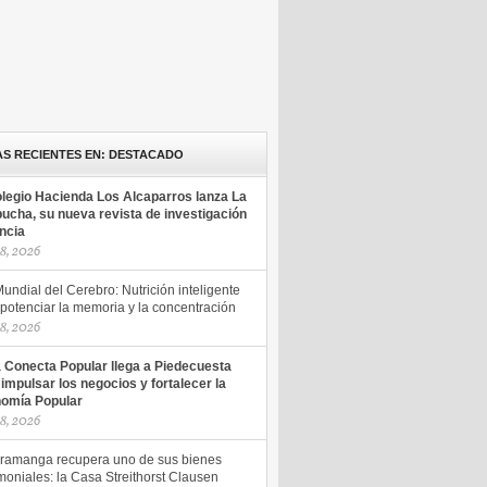
AS RECIENTES EN: DESTACADO
olegio Hacienda Los Alcaparros lanza La
ucha, su nueva revista de investigación
encia
18, 2026
undial del Cerebro: Nutrición inteligente
potenciar la memoria y la concentración
18, 2026
a Conecta Popular llega a Piedecuesta
 impulsar los negocios y fortalecer la
omía Popular
18, 2026
ramanga recupera uno de sus bienes
moniales: la Casa Streithorst Clausen