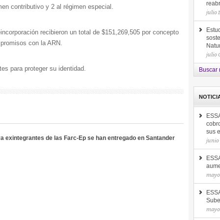
reab
men contributivo y 2 al régimen especial.
julio 
Estud
incorporación recibieron un total de $151,269,505 por concepto
soste
mpromisos con la ARN.
Natu
julio
es para proteger su identidad.
Buscar 
NOTICI
ESSA
cobro
sus 
a exintegrantes de las Farc-Ep se han entregado en Santander
junio
ESSA 
aume
mayo 
ESSA
Sube
mayo 