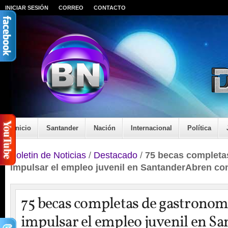
INICIAR SESIÓN
CORREO
CONTACTO
Inicio
Santander
Nación
Internacional
Política
Boletin de Noticias
/
Destacado
/
75 becas completa
impulsar el empleo juvenil en SantanderAbren co
75 becas completas de gastronom
impulsar el empleo juvenil en S