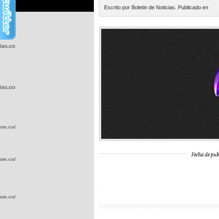
Escrito por Boletin de Noticias. Publicado en
cias.com.co/wp-
cias.com.co/wp-
com.co/wp-
Fecha de pub
com.co/wp-
com.co/wp-