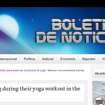
nternacional
Política
Judicial
Economía
Deportes
V
rición para potenciar tu práctica de yoga
/
Women concentrating during
PELIGR
during their yoga workout in the