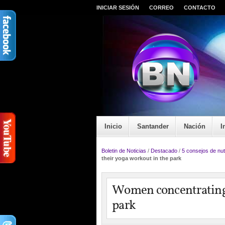
INICIAR SESIÓN
CORREO
CONTACTO
Inicio
Santander
Nación
I
Boletin de Noticias
/
Destacado
/
5 consejos de nut
their yoga workout in the park
Women concentrating 
park