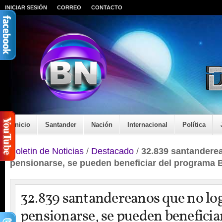
INICIAR SESIÓN
CORREO
CONTACTO
Inicio
Santander
Nación
Internacional
Política
Boletin de Noticias
/
Destacado
/
32.839 santandere
pensionarse, se pueden beneficiar del programa
32.839 santandereanos que no lo
pensionarse, se pueden beneficia