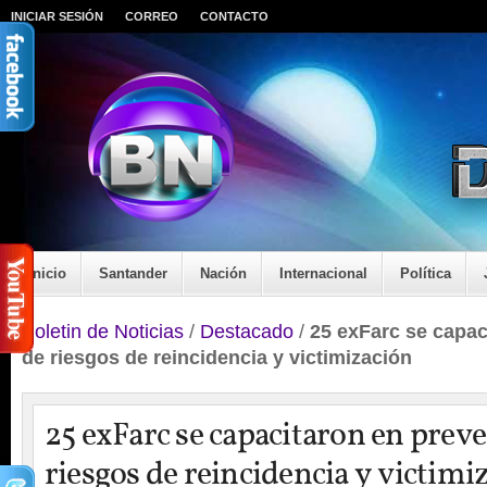
INICIAR SESIÓN
CORREO
CONTACTO
Inicio
Santander
Nación
Internacional
Política
Boletin de Noticias
/
Destacado
/
25 exFarc se capac
de riesgos de reincidencia y victimización
25 exFarc se capacitaron en prev
riesgos de reincidencia y victimi