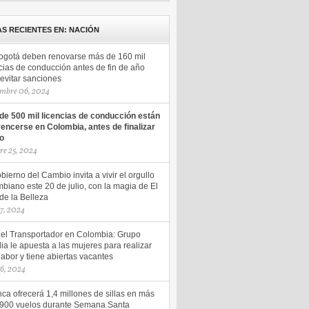
AS RECIENTES EN: NACIÓN
ogotá deben renovarse más de 160 mil
cias de conducción antes de fin de año
evitar sanciones
mbre 06, 2024
de 500 mil licencias de conducción están
vencerse en Colombia, antes de finalizar
ño
re 25, 2024
bierno del Cambio invita a vivir el orgullo
biano este 20 de julio, con la magia de El
de la Belleza
17, 2024
del Transportador en Colombia: Grupo
ia le apuesta a las mujeres para realizar
labor y tiene abiertas vacantes
16, 2024
ca ofrecerá 1,4 millones de sillas en más
.900 vuelos durante Semana Santa