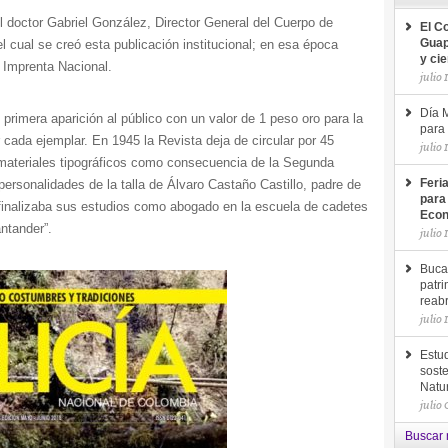
 doctor Gabriel González, Director General del Cuerpo de
El C
el cual se creó esta publicación institucional; en esa época
Guap
y ci
 Imprenta Nacional.
julio 
Día M
primera aparición al público con un valor de 1 peso oro para la
para 
 cada ejemplar. En 1945 la Revista deja de circular por 45
julio 
materiales tipográficos como consecuencia de la Segunda
ersonalidades de la talla de Álvaro Castaño Castillo, padre de
Feri
para
 finalizaba sus estudios como abogado en la escuela de cadetes
Econ
ntander”.
julio 
Buca
patri
reab
julio 
Estud
soste
Natu
julio
Buscar 