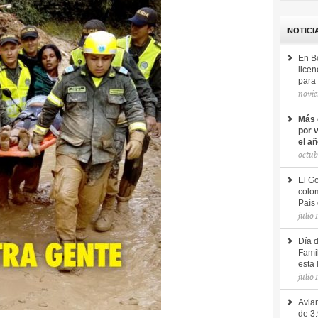
NOTICI
En B
licen
para 
novie
Más 
por 
el a
octub
El Go
colom
País 
julio 
Día 
Famil
esta 
julio 
Avian
de 3