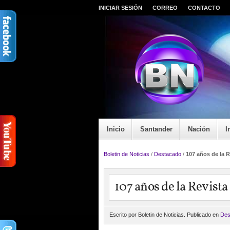
INICIAR SESIÓN
CORREO
CONTACTO
Inicio
Santander
Nación
I
Boletin de Noticias
/
Destacado
/
107 años de la R
107 años de la Revista
Escrito por Boletin de Noticias. Publicado en
Des