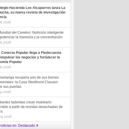
olegio Hacienda Los Alcaparros lanza La
ucha, su nueva revista de investigación
encia
18, 2026
undial del Cerebro: Nutrición inteligente
potenciar la memoria y la concentración
18, 2026
a Conecta Popular llega a Piedecuesta
 impulsar los negocios y fortalecer la
omía Popular
18, 2026
ramanga recupera uno de sus bienes
moniales: la Casa Streithorst Clausen
re sus puertas
14, 2026
iantes tadeístas crean mobiliario
nible a partir de revistas desechadas de
ra
 03, 2026
noticias en: Destacado