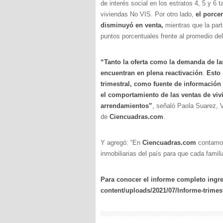
de interés social en los estratos 4, 5 y 6 
viviendas No VIS. Por otro lado,
el porce
disminuyó en venta,
mientras que la par
puntos porcentuales frente al promedio de
“Tanto la oferta como la demanda de las
encuentran en plena reactivación
.
Esto 
trimestral, como fuente de información 
el comportamiento de las ventas de viv
arrendamientos”
, señaló Paola Suarez, 
de
Ciencuadras.com
.
Y agregó: “En
Ciencuadras.com
contamos 
inmobiliarias del país para que cada famil
Para conocer el informe completo ingr
content/uploads/2021/07/Informe-trimes