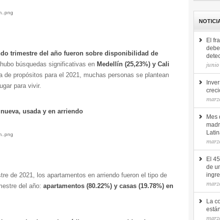
NOTICI
El fr
debe 
o trimestre del año fueron sobre disponibilidad de
detec
hubo búsquedas significativas en
Medellín (25,23%) y Cali
junio
sta de propósitos para el 2021, muchas personas se plantean
Inver
gar para vivir.
creci
marz
 nueva, usada y en arriendo
Mes d
madr
Lati
marz
El 4
de u
stre de 2021, los apartamentos en arriendo fueron el tipo de
ingr
marz
mestre del año:
apartamentos (
80.22%) y casas (19.78%) en
La c
está
marzo