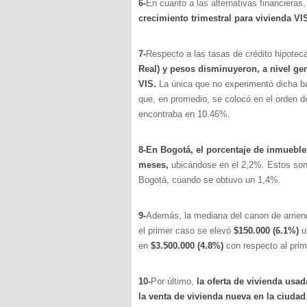
6-
En cuanto a las alternativas financieras,
crecimiento trimestral para vivienda V
7-
Respecto a las tasas de crédito hipotec
Real) y pesos disminuyeron, a nivel ge
VIS.
La única que no experimentó dicha ba
que, en promedio, se colocó en el orden 
encontraba en 10.46%.
8-En Bogotá, el porcentaje de inmuebles
meses,
ubicándose en el 2,2%. Estos son
Bogotá, cuando se obtuvo un 1,4%.
9-
Además, la mediana del canon de arrien
el primer caso se elevó
$150.000 (6.1%)
u
en
$3.500.000 (4.8%)
con respecto al prim
10-
Por último,
la oferta de vivienda usa
la venta de vivienda nueva en la ciudad