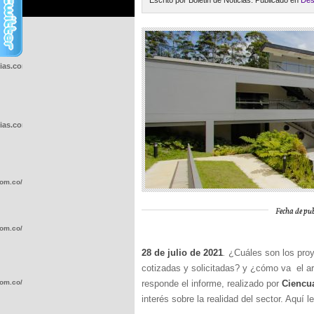
Escrito por Boletin de Noticias. Publicado en
Des
cias.com.co/wp-
cias.com.co/wp-
com.co/wp-
Fecha de pub
com.co/wp-
28 de julio de 2021
.
¿Cuáles son los proy
cotizadas y solicitadas? y ¿cómo va el ar
com.co/wp-
responde el informe, realizado por
Ciencu
interés sobre la realidad del sector. Aquí