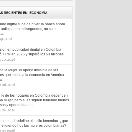
AS RECIENTES EN: ECONOMÍA
aude digital sube de nivel: la banca ahora
anticipar en milisegundos, no solo
tar
 19, 2026
sión en publicidad digital en Colombia
ó 7,6% en 2025 y superó los $3 billones
o 20, 2026
e la Mujer: el aporte invisible de las
es que impulsa la economía en América
na
o 06, 2026
5 % de los hogares en Colombia dependen
na mujer, pero ellas siguen teniendo menos
esos y oportunidades
o 06, 2026
omodidad redefine el estilo femenino: ¿qué
n eligiendo hoy las mujeres colombianas?
 05, 2026