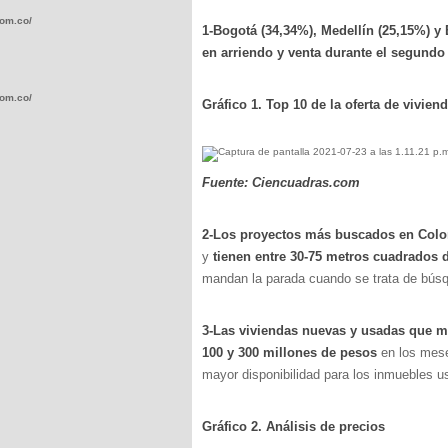
com.co/wp-
1-Bogotá (34,34%), Medellín (25,15%) y 
en arriendo y venta durante el segundo 
com.co/wp-
Gráfico 1. Top 10 de la oferta de vivie
Fuente: Ciencuadras.com
.com.co/wp-
2-Los proyectos más buscados en Col
y
tienen entre 30-75 metros cuadrados 
mandan la parada cuando se trata de búsq
3-Las viviendas nuevas y usadas que má
.com.co/wp-
100 y 300 millones de pesos
en los mese
mayor disponibilidad para los inmuebles u
Gráfico 2. Análisis de precios