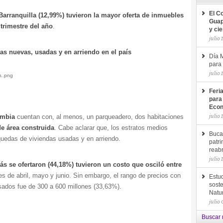
El C
Barranquilla (12,99%) tuvieron la mayor oferta de inmuebles
Guap
trimestre del año
.
y ci
julio 
ndas nuevas, usadas y
en arriendo en el país
Día M
para 
julio 
Feri
para
Econ
julio 
ombia
cuentan con, al menos, un parqueadero, dos habitaciones
de área construida
. Cabe aclarar que, los estratos medios
Buca
uedas de viviendas usadas y en arriendo.
patri
reab
julio 
s se ofertaron (44,18%) tuvieron un costo que osciló entre
s de abril, mayo y junio. Sin embargo, el rango de precios con
Estud
soste
sados fue de 300 a 600 millones (33,63%).
Natu
julio
Buscar 