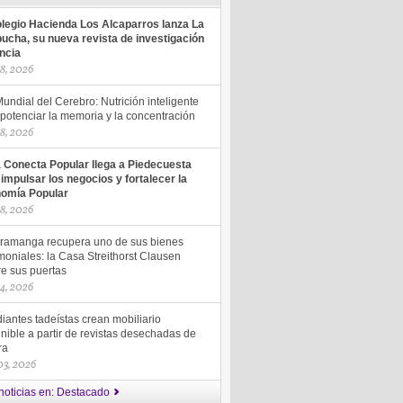
olegio Hacienda Los Alcaparros lanza La
ucha, su nueva revista de investigación
encia
18, 2026
undial del Cerebro: Nutrición inteligente
potenciar la memoria y la concentración
18, 2026
a Conecta Popular llega a Piedecuesta
 impulsar los negocios y fortalecer la
omía Popular
18, 2026
ramanga recupera uno de sus bienes
moniales: la Casa Streithorst Clausen
re sus puertas
14, 2026
iantes tadeístas crean mobiliario
nible a partir de revistas desechadas de
ra
 03, 2026
noticias en: Destacado