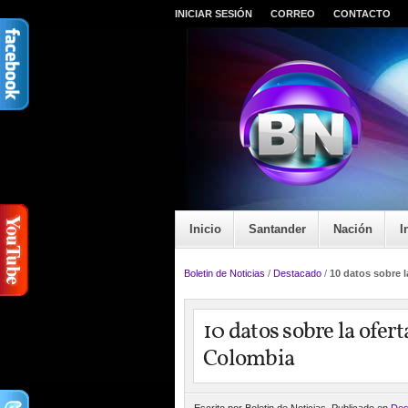
INICIAR SESIÓN
CORREO
CONTACTO
Inicio
Santander
Nación
I
Boletin de Noticias
/
Destacado
/
10 datos sobre 
10 datos sobre la ofe
Colombia