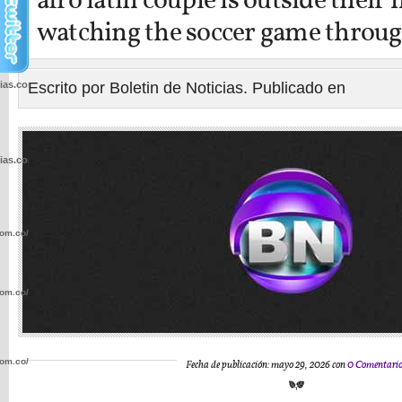
afro latin couple is outside their
watching the soccer game through
cias.com.co/wp-
Escrito por Boletin de Noticias. Publicado en
cias.com.co/wp-
com.co/wp-
com.co/wp-
com.co/wp-
Fecha de publicación: mayo 29, 2026 con
0 Comentario