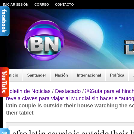
INICIAR SESIÓN
CORREO
CONTACTO
Inicio
Santander
Nación
Internacional
Política
Boletin de Noticias
/
Destacado
/
￼Guía para el hinc
revela claves para viajar al Mundial sin hacerle “autogo
latin couple is outside their house watching the
their tablet