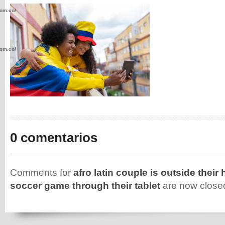
com.co/wp-
com.co/wp-
.com.co/wp-
0 comentarios
Comments for
afro latin couple is outside thei
.com.co/wp-
soccer game through their tablet
are now close